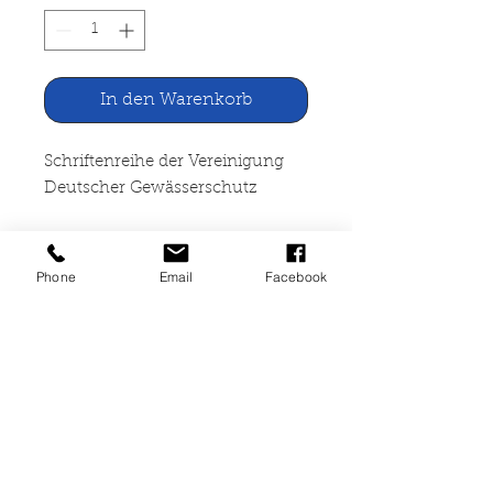
In den Warenkorb
Schriftenreihe der Vereinigung
Deutscher Gewässerschutz
Naturstoff Wasser
Phone
Email
Facebook
Deutscher Gewässerschutz,
Bonn
48 Seiten, geheftet, gut erhalten,
ISSN, 0503-9290