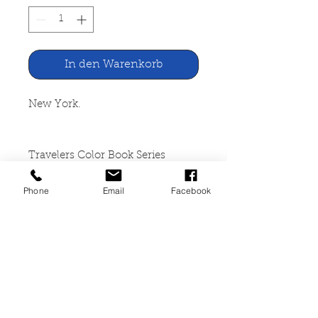
In den Warenkorb
New York.
Travelers Color Book Series
Phone
Email
Facebook
Cresent Books, New York 1981
64 Seiten, gebunden, reich
bebildert, leicht vergilbt