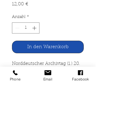
Preis
12,00 €
Anzahl
*
In den Warenkorb
Norddeutscher Archivtag (1.) 20.
bis 21. Juni 2000 in Hamburg
Phone
Email
Facebook
Verlag Traugott Bautz, Herzberg,
2000
Illustrierter Karton. guter
Zustand, 150 Seiten