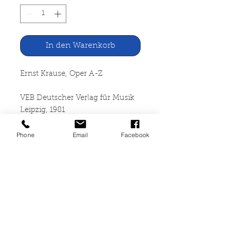
In den Warenkorb
Ernst Krause, Oper A-Z
VEB Deutscher Verlag für Musik
Leipzig, 1981
704 Seiten, gebunden
Phone
Email
Facebook
(Leineneinband mit
Schutzumschlag), Seiten vergilbt,
Schutzumschlag mit starken
Gebrauchsspuren, sonst guter
Zustand