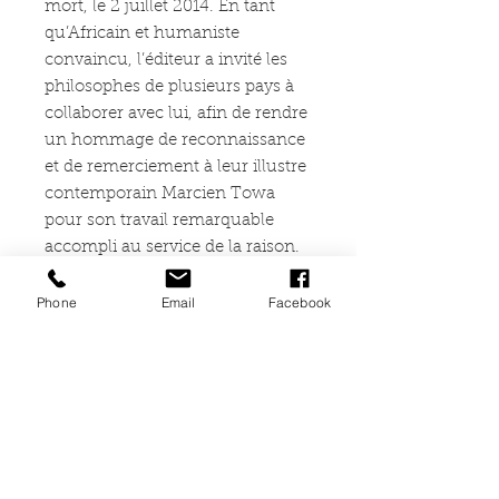
mort, le 2 juillet 2014. En tant
qu’Africain et humaniste
convaincu, l’éditeur a invité les
philosophes de plusieurs pays à
collaborer avec lui, afin de rendre
un hommage de reconnaissance
et de remerciement à leur illustre
contemporain Marcien Towa
pour son travail remarquable
accompli au service de la raison.
This book project is intended to
eulogize an outstanding hero of
Phone
Email
Facebook
African intellectual history. It is,
of course, Marcien Towa (1931-
2014), a brilliant philosopher
known for his tireless fight, not
only for the advancement and
advocacy of reason, but also
against the civilizing mission of