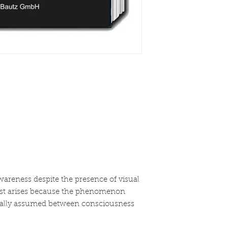
wareness despite the presence of visual
rest arises because the phenomenon
sually assumed between consciousness