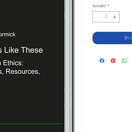
Anzahl
*
In 