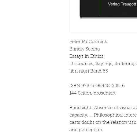
Peter McCormick
Blindly Seeing
Essays in Ethics:
Discourses, Sayings, Sufferings
libri nigri Band 63
ISBN 978-3-95948-305-6
144 Seiten, broschiert
Blindsight. Absence of visual a
capacity. … Philosophical inte
casts doubt on the relation u
and perception.