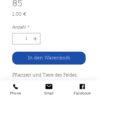
85
Preis
1,00 €
Anzahl
*
In den Warenkorb
Pflanzen und Tiere des Feldes,
Tierfreund Nr. 7 / 85
Phone
Email
Facebook
Verlag Deutscher Tierschutz-
Dienst, Nürnberg 1985
47 Seiten, geheftete
Jugendzeitschrift, leicht
verknickt