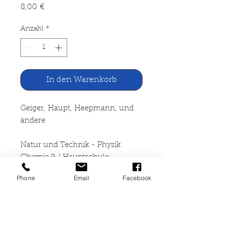
Preis
8,00 €
Anzahl
*
In den Warenkorb
Geiger, Haupt, Heepmann, und
andere
Natur und Technik - Physik
Chemie 9 / Hauptschule
Niedersachsen
Phone
Email
Facebook
Cornelsen Verlag Berlin, 2001
232 Seiten, gebunden,