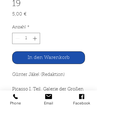
19
Preis
5,00 €
Anzahl
*
In den Warenkorb
Günter Jäkel (Redaktion)
Picasso I. Teil, Galerie der Großen
Maler Nr. 19
Phone
Email
Facebook
Bastei-Verlag, Bergisch Gladbach
1965
24 Seiten, broschiert, mit Text