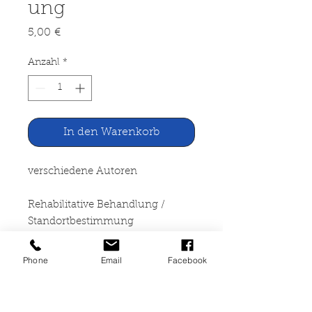
ung
Preis
5,00 €
Anzahl
*
In den Warenkorb
verschiedene Autoren
Rehabilitative Behandlung /
Standortbestimmung
Suchtkrankenheiten und
Phone
Email
Facebook
gerontopsychiatrie und -
psychotherapie