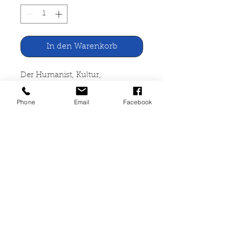
In den Warenkorb
Der Humanist, Kultur,
Weltanschauung, Religion 4/1983
Phone
Email
Facebook
Verlag Humanistas Ludwigshafen
A/Rh.
geheftet, leichte Lagerspuren