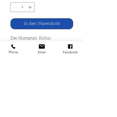
In den Warenkorb
Der Humanist, Kultur,
Weltanschauung, Religion 5/1981
Phone
Email
Facebook
Verlag Humanistas Ludwigshafen
A/Rh.
geheftet, leichte Lagerspuren