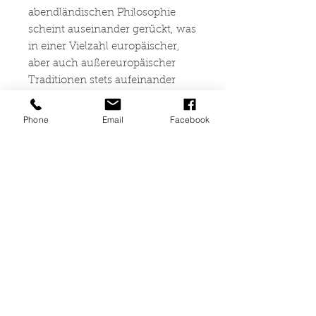
abendländischen Philosophie
scheint auseinander gerückt, was
in einer Vielzahl europäischer,
aber auch außereuropäischer
Traditionen stets aufeinander
bezogen war. Die wachsende
Spannung zwischen der
Phone
Email
Facebook
Rationalität eines
wissenschaftsbezogenen
Weltentwurfs und der Spiritualität
als letztem Horizont
menschlicher Weltauslegung
wird zur entscheidenden
Herausforderung in einer
beschleunigt
zusammenwachsenden Welt.
Der vorliegende Band sucht in
nahezu 50 Beiträgen durch