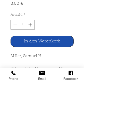
Preis
8,00 €
Anzahl
*
In den Warenkorb
Miller, Samuel H.
Säkularität - Atheismus - Glaube.
Eine Analyse unserer Zeit.
Phone
Email
Facebook
Neukirchener Verlag,
Neukirchen-Vluyn, 1965
140 Seiten, broschiert, gut
erhalten