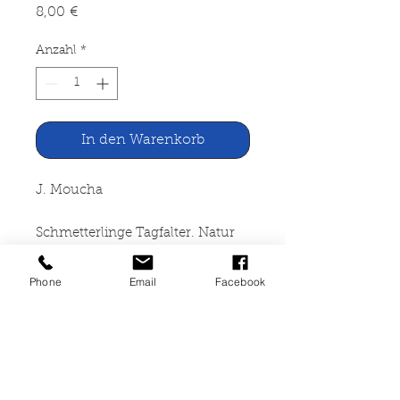
Preis
8,00 €
Anzahl
*
In den Warenkorb
J. Moucha
Schmetterlinge Tagfalter. Natur
in Farbe
Phone
Email
Facebook
Lizenzausgabe für die
Bertelsmann Club GmbH
Gütersloh, 1986
192 Seiten, gebunden, Zustand