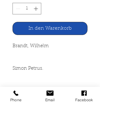
In den Warenkorb
Brandt, Wilhelm
Simon Petrus.
Der Jünger und Apostel des
Herrn
Phone
Email
Facebook
Furche Verlag, Hamburg 1925