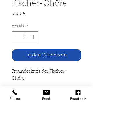
Fischer-Chöre
Preis
5,00 €
Anzahl
*
In den Warenkorb
Freundeskreis der Fischer-
Chöre
Sing mit Fischer. Die schönsten
Phone
Email
Facebook
Lieder der Fischer-Chöre
Bertelsmann Lesering, Rheda-
Wiedenbrück