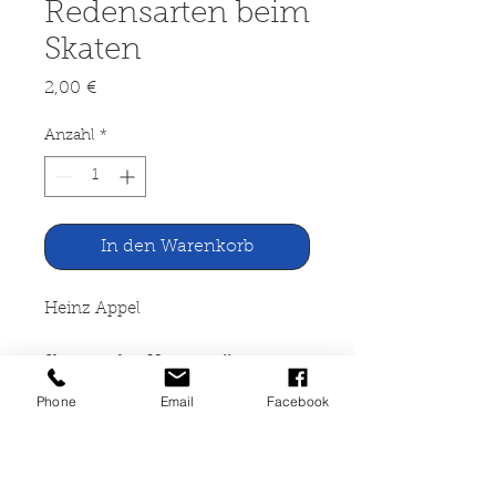
Redensarten beim
Skaten
Preis
2,00 €
Anzahl
*
In den Warenkorb
Heinz Appel
Skatsprache. Humorvolle
bebilderte Redensarten beim
Phone
Email
Facebook
Skaten.
Lehrmeister-Bücherei Philler
Verlag, Minden o.J.