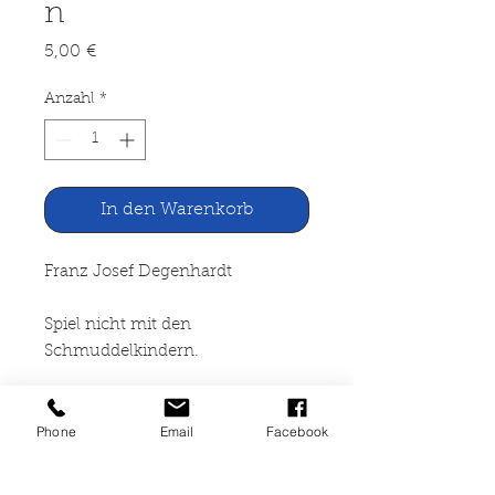
n
Preis
5,00 €
Anzahl
*
In den Warenkorb
Franz Josef Degenhardt
Spiel nicht mit den
Schmuddelkindern.
Balladen, Chansons, Grotesken,
Phone
Email
Facebook
Lieder
Rowohlt Taschenbuch, Reinbek