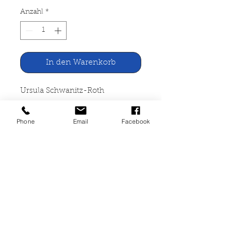
Anzahl
*
In den Warenkorb
Ursula Schwanitz-Roth
St. Cosmae et Damiani in Stade
Phone
Email
Facebook
Selbstverlag, Stade
49 Seiten, broschiert, gut
erhalten