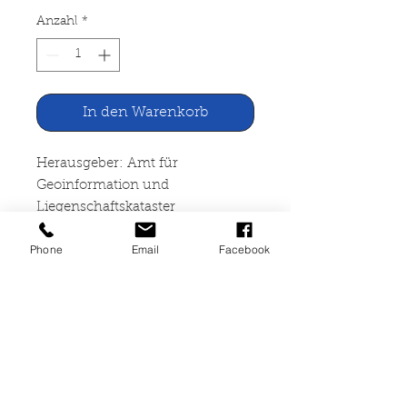
Anzahl
*
In den Warenkorb
Herausgeber: Amt für
Geoinformation und
Liegenschaftskataster
Phone
Email
Facebook
Stadt Hagen Karte Maßstab:
1:15000
Amt für Geoinformation und
Liegenschaftskataster, Hagen
Karte unbenutzt