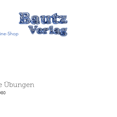
ine-Shop
che Übungen
980