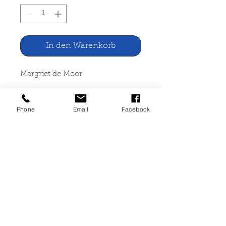
In den Warenkorb
Margriet de Moor
Sturmflut. Roman
Phone
Email
Facebook
dtv Verlag, München 2003
350 Seiten, broschiert, leichte
Lagerspuren