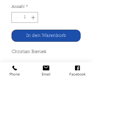
Anzahl
*
In den Warenkorb
Christian Bieniek
Svenja hat's erwischt
Phone
Email
Facebook
Arena Verlag Würzburg 2001
148 Seiten, broschiert, gut
erhalten, ISBN 978-3-401-01919-
8