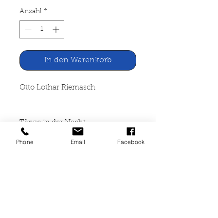
Anzahl
*
In den Warenkorb
Otto Lothar Riemasch
Tänze in der Nacht
Phone
Email
Facebook
A. Madsack, Hannover 1923
306 Seiten, gebunden, starke
altersbedingte Gebrauchsspuren