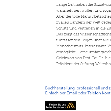
Lange Zeit haben die Sozialwis
wahrnehmen wollen und sogar 
Aber der tolle Mann Nietzsches h
in allen Ländern der Welt geg
Schutz und Vertrauen in die Zu
Das zeigt das wissenschaftlic
umfassenden Bogen über alle
Monotheismus. Interessante V
ermöglicht – eine umfangreic
Geleitwort von Prof. Dr. Dr. h.
Präsident der Stiftung Weltetho
Buchherstellung, professionell und zu
Einfach per Email oder Telefon Kon