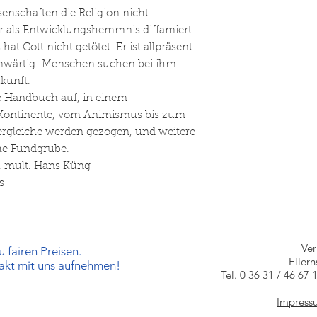
senschaften die Religion nicht
als Entwicklungshemmnis diffamiert.
at Gott nicht getötet. Er ist allpräsent
enwärtig: Menschen suchen bei ihm
kunft.
he Handbuch auf, in einem
 Kontinente, vom Animismus bis zum
ergleiche werden gezogen, und weitere
he Fundgrube.
c. mult. Hans Küng
s
Ve
 fairen Preisen.
Eller
takt mit uns aufnehmen!
Tel. 0 36 31 / 46 67 
Impress