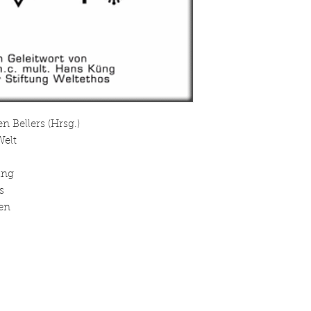
 Bellers (Hrsg.)
Welt
üng
s
en