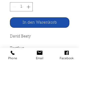
In den Warenkorb
David Beaty
Testflug
Phone
Email
Facebook
Lingen Verlag Köln, o.J.
376 Seiten, gebunden mit
Schutzumschlag, sehr guter
Zustand