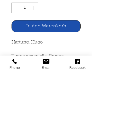
In den Warenkorb
Hartung, Hugo
Timpe gegen alle. Roman
Phone
Email
Facebook
Ullstein Verlag, Frankfurt Berlin
1962
158 Seiten, broschiert, Umschlag
geknickt