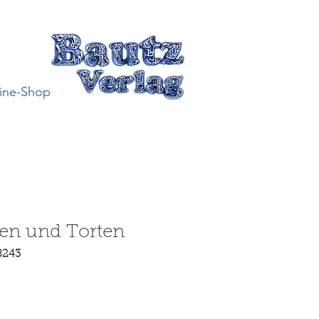
ine-Shop
en und Torten
8243