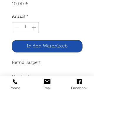
Preis
10,00 €
Anzahl
*
In den Warenkorb
Bernd Jaspert
Umdenken aus
kirchengeschichtlicher Sicht
Phone
Email
Facebook
Verlag Traugott Bautz
Nordhausen, 2017
95 Seiten, broschiert,
Musterexemplar