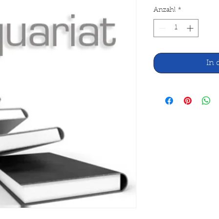
Anzahl
*
In 