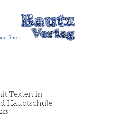
ine-Shop
t Texten in
d Hauptschule
2203