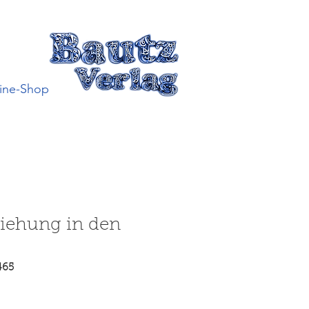
ine-Shop
iehung in den
465