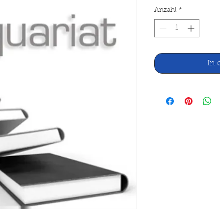
Anzahl
*
In 