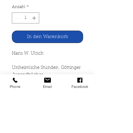
Anzahl
*
In den Warenkorb
Hans W. Ulrich
Unheimliche Stunden. Göttinger
Jugendbücher
Phone
Email
Facebook
W. Fischer-Verlag Göttingen
1966
74 Seiten, kartoniert,
altersbedingte
Gebrauchsspuren