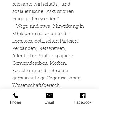
relevante wirtschafts- und
sozialethische Diskussionen
eingegriffen werden?
- Wege sind etwa: Mitwirkung in
Ethikkommissionen und -
komitees, politischen Parteien,
Verbänden, Netzwerken,
öffentliche Positionspapiere,
Gemeindearbeit, Medien,
Forschung und Lehre u.a.
gemeinnützige Organisationen,
Wissenschaftsbereich.
- Themen sind etwa:
flächendeckende
Phone
Email
Facebook
Gesundheitsversorgung, Spiritual
care, Gerechtigkeit im
Krankenkassenwesen,
Gesundheitsverantwortung,
Professionalisierung der Pflege,