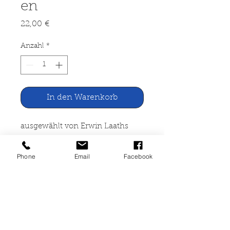
en
Preis
22,00 €
Anzahl
*
In den Warenkorb
ausgewählt von Erwin Laaths
Unvergessene deutsche
Phone
Email
Facebook
Meistererzählungen
Droste Verlag Düsseldorf 1967
950 Seiten, gebunden, gut
erhalten