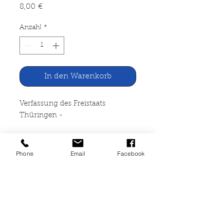
Preis
8,00 €
Anzahl
*
In den Warenkorb
Verfassung des Freistaats
Thüringen -
auf dem Weg nach Europa
Phone
Email
Facebook
Kohlhammer Deutscher
Gemeindeverlag, Stuttgart 1998
160 Seiten, broschiert, leichte
Lagerspuren, am Buchrücken