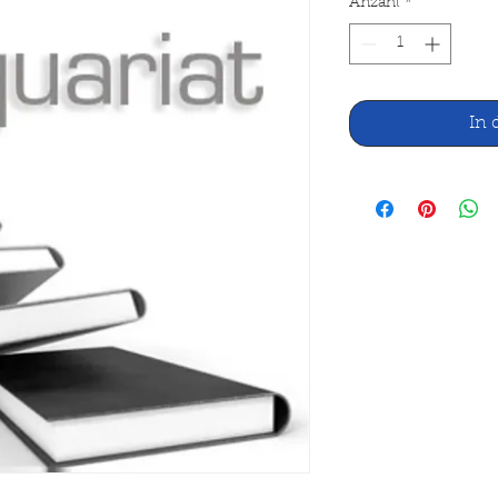
Anzahl
*
In 