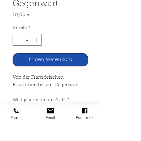
Gegenwart
Preis
10,00 €
Anzahl
*
In den Warenkorb
Von der Französischen
Revolution bis zur Gegenwart.
Weltgeschichte im Aufriß.
Arbeits- und Quellenbuch Band
Phone
Email
Facebook
III
Diesterweg, Frankfurt o.J.