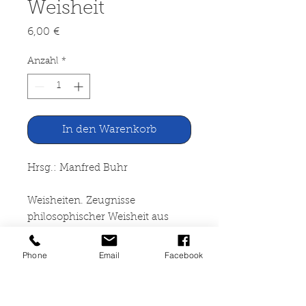
Weisheit
Preis
6,00 €
Anzahl
*
In den Warenkorb
Hrsg.: Manfred Buhr
Weisheiten. Zeugnisse
philosophischer Weisheit aus
zweieinhalb
Jahrtausenden
Phone
Email
Facebook
Bibliographisches Institut Leipzig
1990