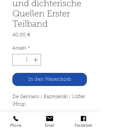
und dichterische
Quellen Erster
Teilband
Preis
40,00 €
Anzahl
*
In den Warenkorb
De Gennaro / Kazmierski / Lüfter
(Hrsg).
Wirtliche Ökonomie -
Phone
Email
Facebook
Philosophische und dichterische
Quellen Erster Teilband