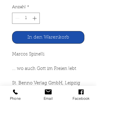
Anzahl
*
In den Warenkorb
Marcos Spinelli
... wo auch Gott im Freien lebt
St. Benno Verlag GmbH, Leipzig
1972
Phone
Email
Facebook
215 Seiten, gebunden,
Leineneinband mirt
Schutzumschlag, Seiten leicht
angegilbt, Schutzumschlag und
Einband mit Gebrauchsspuren,