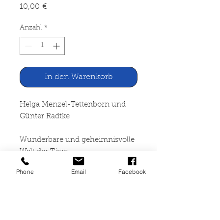
Preis
10,00 €
Anzahl
*
In den Warenkorb
Helga Menzel-Tettenborn und
Günter Radtke
Wunderbare und geheimnisvolle
Welt der Tiere
Phone
Email
Facebook
Bertelsmann Lexikon-Verlag,
Rheda-Wiedenbrück 1971
400 Seiten, starke altersbedingte