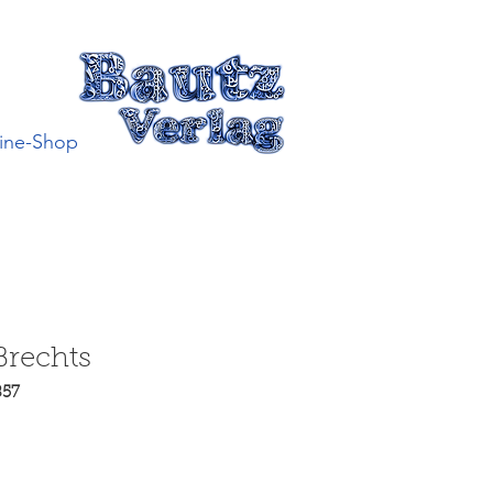
ine-Shop
Brechts
857